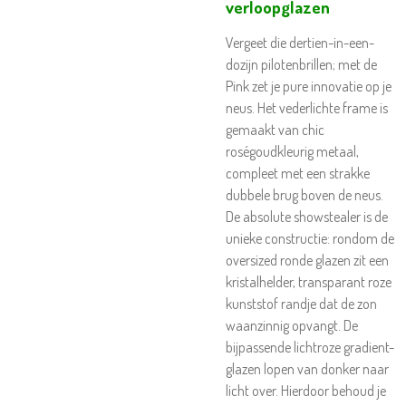
verloopglazen
Vergeet die dertien-in-een-
dozijn pilotenbrillen; met de
Pink zet je pure innovatie op je
neus. Het vederlichte frame is
gemaakt van chic
roségoudkleurig metaal,
compleet met een strakke
dubbele brug boven de neus.
De absolute showstealer is de
unieke constructie: rondom de
oversized ronde glazen zit een
kristalhelder, transparant roze
kunststof randje dat de zon
waanzinnig opvangt. De
bijpassende lichtroze gradient-
glazen lopen van donker naar
licht over. Hierdoor behoud je