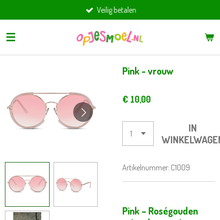
Veilig betalen
Ga
direct
naar
de
hoofdinhoud
Pink - vrouw
€ 10,00
IN
WINKELWAGE
Artikelnummer:
C1009
Pink – Roségouden