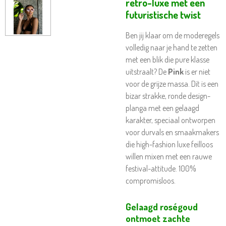
retro-luxe met een
futuristische twist
Ben jij klaar om de moderegels
volledig naar je hand te zetten
met een blik die pure klasse
uitstraalt? De
Pink
is er niet
voor de grijze massa. Dit is een
bizar strakke, ronde design-
planga met een gelaagd
karakter, speciaal ontworpen
voor durvals en smaakmakers
die high-fashion luxe feilloos
willen mixen met een rauwe
festival-attitude. 100%
compromisloos.
Gelaagd roségoud
ontmoet zachte