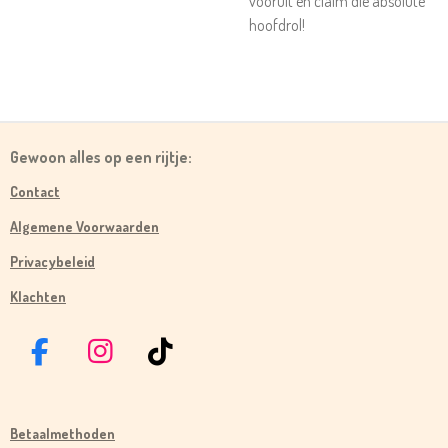
vooruit en claim die absolute
hoofdrol!
Gewoon alles op een rijtje:
Contact
Algemene Voorwaarden
Privacybeleid
Klachten
F
I
T
A
N
I
C
S
K
Betaalmethoden
E
T
T