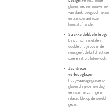
Design:
Perfect ronde
glazen met een unieke mix
van slank roségoud metaal
en transparant roze
kunststof randen.
Strakke dubbele brug:
De iconische metalen
double bridge boven de
neus geeft de bril direct die
stoere, retro piloten-look.
Zachtroze
verloopglazen:
Hoogwaardige gradient-
glazen die je de hele dag
een warme, zonnige en
relaxed blik op de wereld
geven.