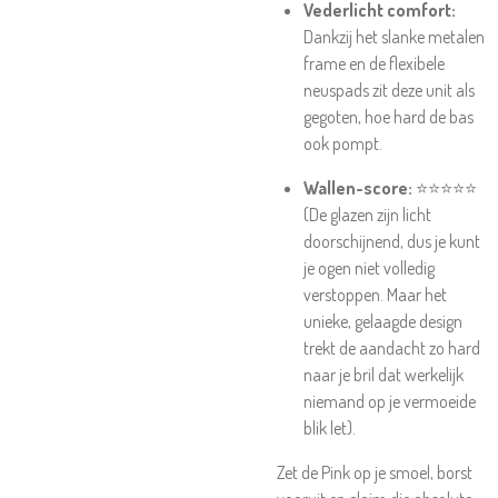
Vederlicht comfort:
Dankzij het slanke metalen
frame en de flexibele
neuspads zit deze unit als
gegoten, hoe hard de bas
ook pompt.
Wallen-score:
⭐⭐⭐⭐⭐
(De glazen zijn licht
doorschijnend, dus je kunt
je ogen niet volledig
verstoppen. Maar het
unieke, gelaagde design
trekt de aandacht zo hard
naar je bril dat werkelijk
niemand op je vermoeide
blik let).
Zet de Pink op je smoel, borst