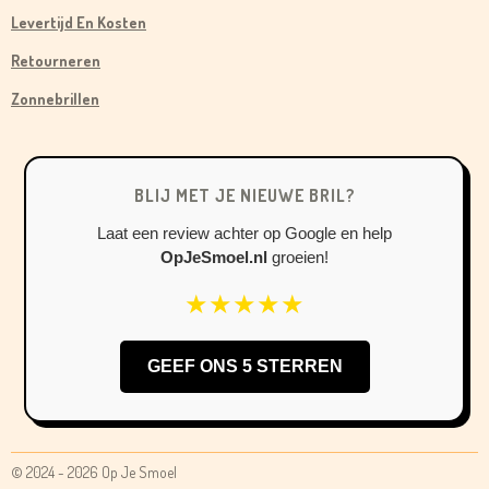
B
A
O
Levertijd En Kosten
O
G
K
Retourneren
O
R
Zonnebrillen
K
A
M
BLIJ MET JE NIEUWE BRIL?
Laat een review achter op Google en help
OpJeSmoel.nl
groeien!
★★★★★
GEEF ONS 5 STERREN
© 2024 - 2026 Op Je Smoel