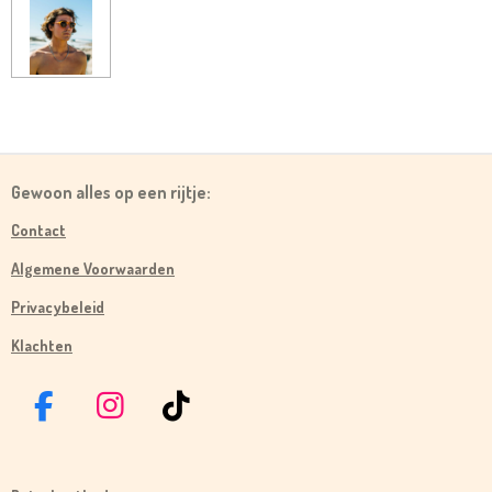
Gewoon alles op een rijtje:
Contact
Algemene Voorwaarden
Privacybeleid
Klachten
F
I
T
A
N
I
C
S
K