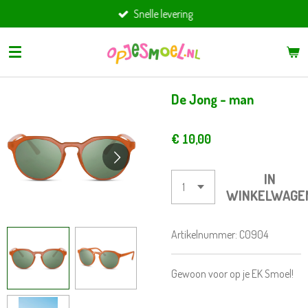
Snelle levering
Ga
direct
naar
de
hoofdinhoud
De Jong - man
€ 10,00
IN
WINKELWAGE
Artikelnummer:
C0904
Gewoon voor op je EK Smoel!