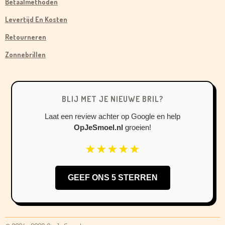
Betaalmethoden
E
T
T
B
A
O
Levertijd En Kosten
O
G
K
Retourneren
O
R
Zonnebrillen
K
A
M
BLIJ MET JE NIEUWE BRIL?
Laat een review achter op Google en help
OpJeSmoel.nl
groeien!
★★★★★
GEEF ONS 5 STERREN