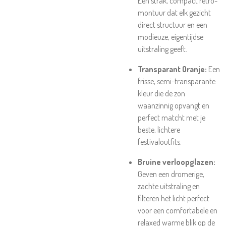
Een strak, compact retro-
montuur dat elk gezicht
direct structuur en een
modieuze, eigentijdse
uitstraling geeft.
Transparant Oranje:
Een
frisse, semi-transparante
kleur die de zon
waanzinnig opvangt en
perfect matcht met je
beste, lichtere
festivaloutfits.
Bruine verloopglazen:
Geven een dromerige,
zachte uitstraling en
filteren het licht perfect
voor een comfortabele en
relaxed warme blik op de