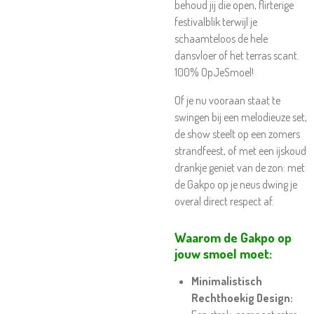
behoud jij die open, flirterige
festivalblik terwijl je
schaamteloos de hele
dansvloer of het terras scant.
100% OpJeSmoel!
Of je nu vooraan staat te
swingen bij een melodieuze set,
de show steelt op een zomers
strandfeest, of met een ijskoud
drankje geniet van de zon: met
de Gakpo op je neus dwing je
overal direct respect af.
Waarom de Gakpo op
jouw smoel moet:
Minimalistisch
Rechthoekig Design: