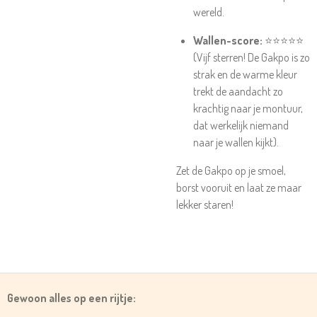
wereld.
Wallen-score:
⭐⭐⭐⭐⭐
(Vijf sterren! De Gakpo is zo
strak en de warme kleur
trekt de aandacht zo
krachtig naar je montuur,
dat werkelijk niemand
naar je wallen kijkt).
Zet de Gakpo op je smoel,
borst vooruit en laat ze maar
lekker staren!
Gewoon alles op een rijtje: