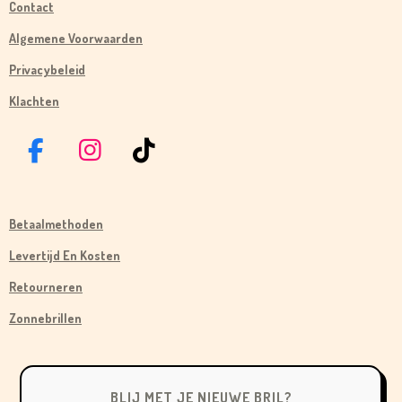
Contact
Algemene Voorwaarden
Privacybeleid
Klachten
F
I
T
A
N
I
C
S
K
Betaalmethoden
E
T
T
B
A
O
Levertijd En Kosten
O
G
K
Retourneren
O
R
Zonnebrillen
K
A
M
BLIJ MET JE NIEUWE BRIL?