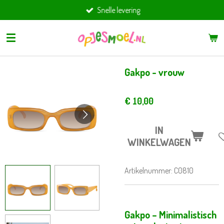
Snelle levering
Ga
direct
naar
de
hoofdinhoud
Gakpo - vrouw
€ 10,00
IN
WINKELWAGEN
Artikelnummer:
C0810
Gakpo – Minimalistisch