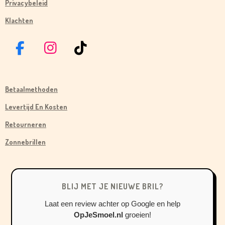
Privacybeleid
Klachten
F
I
T
A
N
I
C
S
K
Betaalmethoden
E
T
T
B
A
O
Levertijd En Kosten
O
G
K
Retourneren
O
R
Zonnebrillen
K
A
M
BLIJ MET JE NIEUWE BRIL?
Laat een review achter op Google en help
OpJeSmoel.nl
groeien!