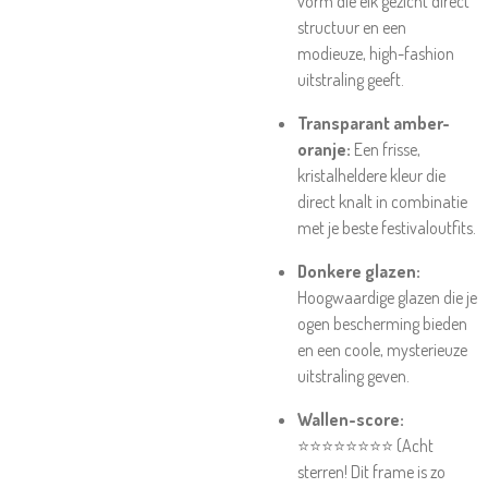
vorm die elk gezicht direct
structuur en een
modieuze, high-fashion
uitstraling geeft.
Transparant amber-
oranje:
Een frisse,
kristalheldere kleur die
direct knalt in combinatie
met je beste festivaloutfits.
Donkere glazen:
Hoogwaardige glazen die je
ogen bescherming bieden
en een coole, mysterieuze
uitstraling geven.
Wallen-score:
⭐⭐⭐⭐⭐⭐⭐⭐ (Acht
sterren! Dit frame is zo