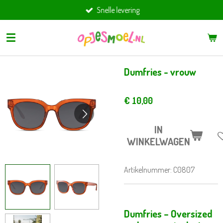
Snelle levering
Ga
direct
naar
de
hoofdinhoud
Dumfries - vrouw
€ 10,00
IN
WINKELWAGEN
Artikelnummer:
C0807
Dumfries – Oversized