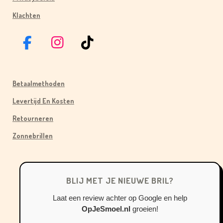
Klachten
F
I
T
A
N
I
C
S
K
Betaalmethoden
E
T
T
B
A
O
Levertijd En Kosten
O
G
K
Retourneren
O
R
Zonnebrillen
K
A
M
BLIJ MET JE NIEUWE BRIL?
Laat een review achter op Google en help
OpJeSmoel.nl
groeien!