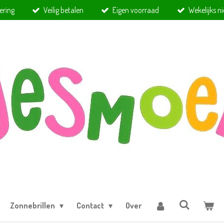
ering
Veilig betalen
Eigen voorraad
Wekelijks n
Zonnebrillen
Contact
Over