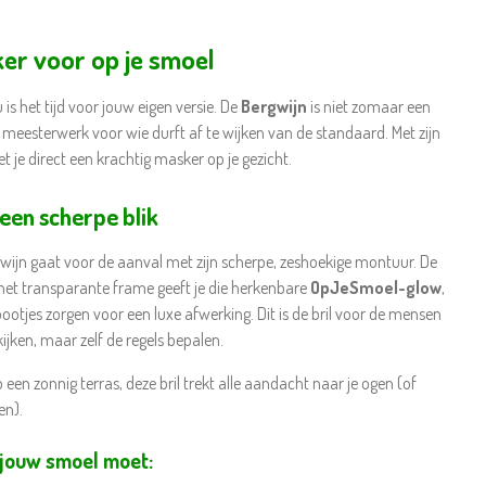
er voor op je smoel
is het tijd voor jouw eigen versie. De
Bergwijn
is niet zomaar een
h meesterwerk voor wie durft af te wijken van de standaard. Met zijn
 je direct een krachtig masker op je gezicht.
een scherpe blik
gwijn gaat voor de aanval met zijn scherpe, zeshoekige montuur. De
het transparante frame geeft je die herkenbare
OpJeSmoel-glow
,
ootjes zorgen voor een luxe afwerking. Dit is de bril voor de mensen
kijken, maar zelf de regels bepalen.
p een zonnig terras, deze bril trekt alle aandacht naar je ogen (of
en).
jouw smoel moet: