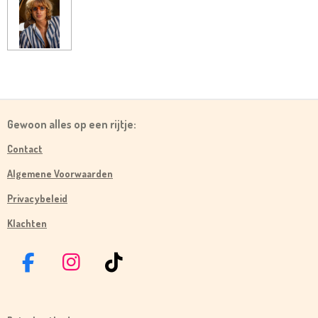
Gewoon alles op een rijtje:
Contact
Algemene Voorwaarden
Privacybeleid
Klachten
F
I
T
A
N
I
C
S
K