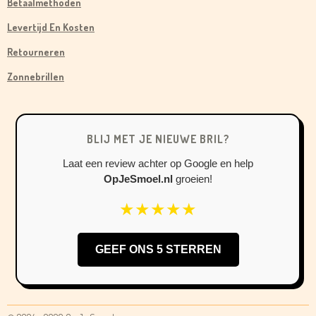
Betaalmethoden
E
T
T
B
A
O
Levertijd En Kosten
O
G
K
Retourneren
O
R
Zonnebrillen
K
A
M
BLIJ MET JE NIEUWE BRIL?
Laat een review achter op Google en help
OpJeSmoel.nl
groeien!
★★★★★
GEEF ONS 5 STERREN