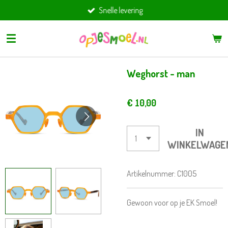
Snelle levering
Ga
direct
naar
de
hoofdinhoud
Weghorst - man
€ 10,00
IN
WINKELWAGE
Artikelnummer:
C1005
Gewoon voor op je EK Smoel!