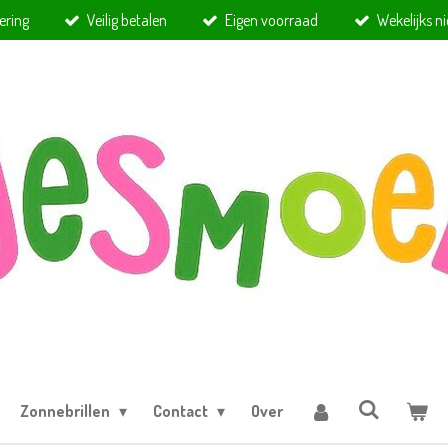
ering
Veilig betalen
Eigen voorraad
Wekelijks n
Zonnebrillen
Contact
Over