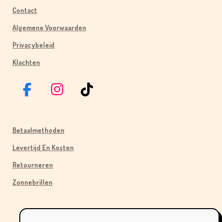
Contact
Algemene Voorwaarden
Privacybeleid
Klachten
F
I
T
A
N
I
C
S
K
Betaalmethoden
E
T
T
B
A
O
Levertijd En Kosten
O
G
K
Retourneren
O
R
Zonnebrillen
K
A
M