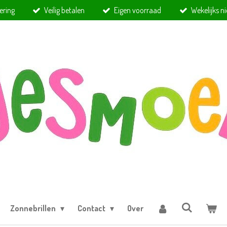
ering
Veilig betalen
Eigen voorraad
Wekelijks n
Zonnebrillen
Contact
Over