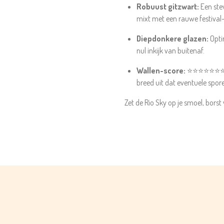
Robuust gitzwart:
Een stev
mixt met een rauwe festival-
Diepdonkere glazen:
Optim
nul inkijk van buitenaf.
Wallen-score:
⭐⭐⭐⭐⭐⭐⭐ (Ze
breed uit dat eventuele spo
Zet de Rio Sky op je smoel, borst