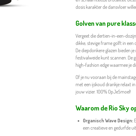
dosis karakter de dansvloer wille
Golven van pure klass
Vergeet die dertien-in-een-dozij
dikke, stevige frame golft in e
De diepdonkere glazen bieden je 
festivalweide kunt scannen. De gl
high-fashion edge waarmee je di
Of je nu vooraan bij de mainstage
met een ijskoud drankje relaxt in
jouw vizier. 100% OpJeSmoel!
Waarom de Rio Sky op
Organisch Wave Design:
E
een creatieve en gedurfde uit