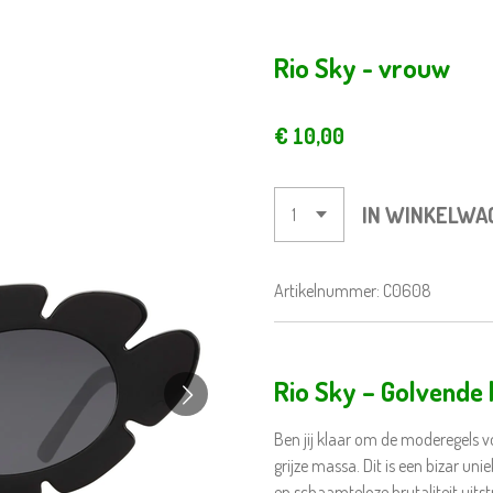
Rio Sky - vrouw
€ 10,00
IN WINKELWA
Artikelnummer:
C0608
Rio Sky – Golvende 
Ben jij klaar om de moderegels vo
grijze massa. Dit is een bizar un
en schaamteloze brutaliteit uits