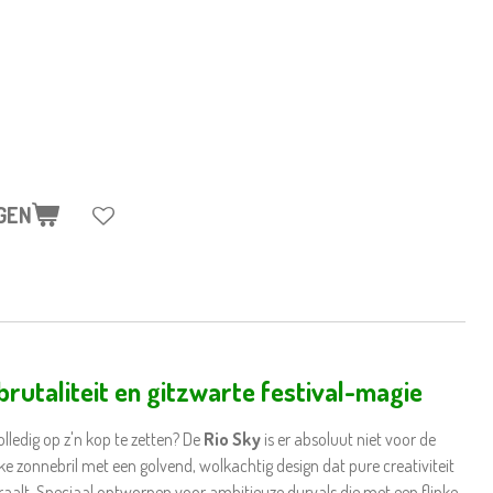
GEN
brutaliteit en gitzwarte festival-magie
lledig op z'n kop te zetten? De
Rio Sky
is er absoluut niet voor de
ieke zonnebril met een golvend, wolkachtig design dat pure creativiteit
traalt. Speciaal ontworpen voor ambitieuze durvals die met een flinke