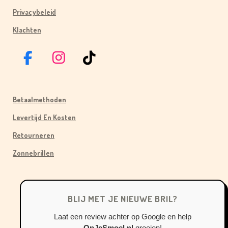
Privacybeleid
Klachten
F
I
T
A
N
I
C
S
K
Betaalmethoden
E
T
T
B
A
O
Levertijd En Kosten
O
G
K
Retourneren
O
R
Zonnebrillen
K
A
M
BLIJ MET JE NIEUWE BRIL?
Laat een review achter op Google en help
OpJeSmoel.nl
groeien!