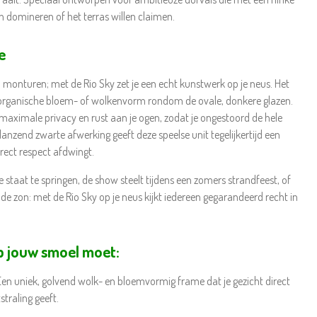
n domineren of het terras willen claimen.
e
n monturen; met de Rio Sky zet je een echt kunstwerk op je neus. Het
en organische bloem- of wolkenvorm rondom de ovale, donkere glazen.
maximale privacy en rust aan je ogen, zodat je ongestoord de hele
anzend zwarte afwerking geeft deze speelse unit tegelijkertijd een
rect respect afdwingt.
 staat te springen, de show steelt tijdens een zomers strandfeest, of
 de zon: met de Rio Sky op je neus kijkt iedereen gegarandeerd recht in
 jouw smoel moet:
en uniek, golvend wolk- en bloemvormig frame dat je gezicht direct
straling geeft.