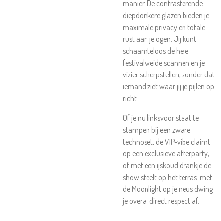
manier. De contrasterende
diepdonkere glazen bieden je
maximale privacy en totale
rust aan je ogen. Jij kunt
schaamteloos de hele
festivalweide scannen en je
vizier scherpstellen, zonder dat
iemand ziet waar jij je pijlen op
richt.
Of je nu linksvoor staat te
stampen bij een zware
technoset, de VIP-vibe claimt
op een exclusieve afterparty,
of met een ijskoud drankje de
show steelt op het terras: met
de Moonlight op je neus dwing
je overal direct respect af.