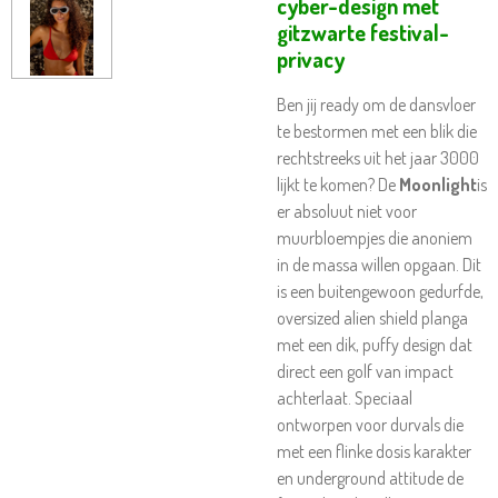
cyber-design met
gitzwarte festival-
privacy
Ben jij ready om de dansvloer
te bestormen met een blik die
rechtstreeks uit het jaar 3000
lijkt te komen? De
Moonlight
is
er absoluut niet voor
muurbloempjes die anoniem
in de massa willen opgaan. Dit
is een buitengewoon gedurfde,
oversized alien shield planga
met een dik, puffy design dat
direct een golf van impact
achterlaat. Speciaal
ontworpen voor durvals die
met een flinke dosis karakter
en underground attitude de