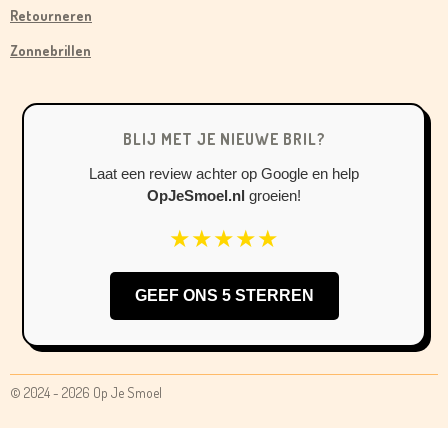
O
G
K
Retourneren
O
R
Zonnebrillen
K
A
M
BLIJ MET JE NIEUWE BRIL?
Laat een review achter op Google en help
OpJeSmoel.nl
groeien!
★★★★★
GEEF ONS 5 STERREN
© 2024 - 2026 Op Je Smoel