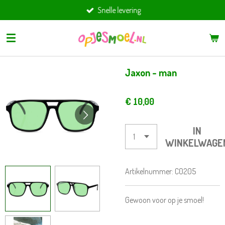
Snelle levering
Ga
direct
naar
de
hoofdinhoud
Jaxon - man
€ 10,00
IN
WINKELWAGE
Artikelnummer:
C0205
Gewoon voor op je smoel!