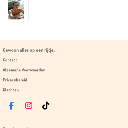
Gewoon alles op een rijtje:
Contact
Algemene Voorwaarden
Privacybeleid
Klachten
F
I
T
A
N
I
C
S
K