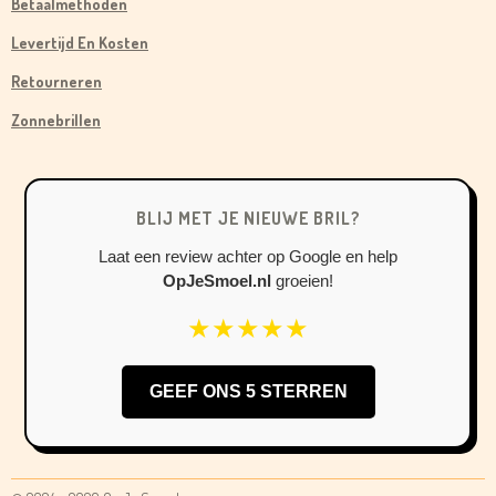
Betaalmethoden
E
T
T
B
A
O
Levertijd En Kosten
O
G
K
Retourneren
O
R
Zonnebrillen
K
A
M
BLIJ MET JE NIEUWE BRIL?
Laat een review achter op Google en help
OpJeSmoel.nl
groeien!
★★★★★
GEEF ONS 5 STERREN