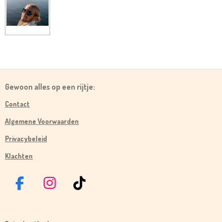
Gewoon alles op een rijtje:
Contact
Algemene Voorwaarden
Privacybeleid
Klachten
F
I
T
A
N
I
C
S
K