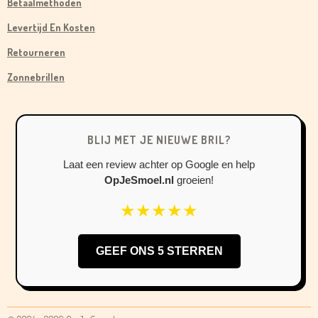
Betaalmethoden
E
T
T
B
A
O
Levertijd En Kosten
O
G
K
Retourneren
O
R
Zonnebrillen
K
A
M
BLIJ MET JE NIEUWE BRIL?
Laat een review achter op Google en help
OpJeSmoel.nl
groeien!
★★★★★
GEEF ONS 5 STERREN