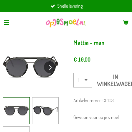
Snelle levering
Ga
direct
naar
de
hoofdinhoud
Mattia - man
€ 10,00
IN
WINKELWAGE
Artikelnummer:
C0103
Gewoon voor op je smoel!