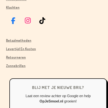
Klachten
F
I
T
A
N
I
C
S
K
Betaalmethoden
E
T
T
B
A
O
Levertijd En Kosten
O
G
K
Retourneren
O
R
Zonnebrillen
K
A
M
BLIJ MET JE NIEUWE BRIL?
Laat een review achter op Google en help
OpJeSmoel.nl
groeien!