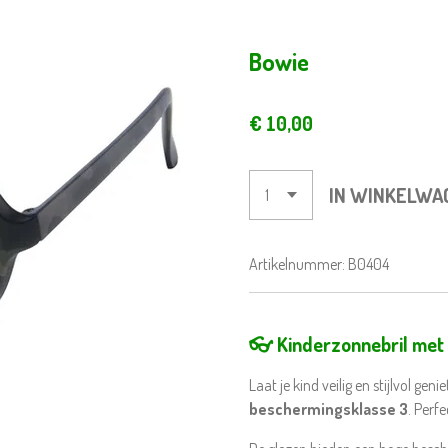
Bowie
€ 10,00
IN WINKELWA
Artikelnummer:
B0404
👓 Kinderzonnebril met
Laat je kind veilig en stijlvol ge
beschermingsklasse 3
. Perf