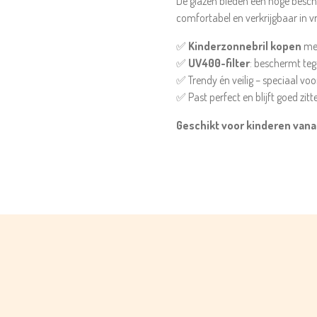
De glazen bieden een hoge besche
comfortabel en verkrijgbaar in vro
✅
Kinderzonnebril kopen
met
✅
UV400-filter
: beschermt t
✅ Trendy én veilig – speciaal voo
✅ Past perfect en blijft goed zitt
Geschikt voor kinderen vanaf