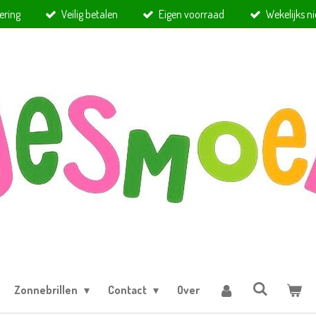
ering
Veilig betalen
Eigen voorraad
Wekelijks n
Zonnebrillen
Contact
Over