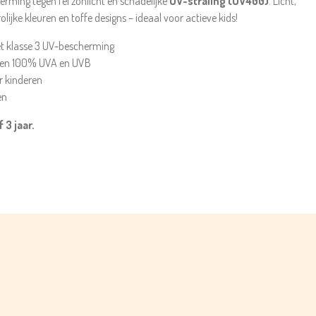
rming tegen fel zonlicht en schadelijke
UV-straling (UV400)
. Licht,
lijke kleuren en toffe designs – ideaal voor actieve kids!
 klasse 3 UV-bescherming
egen 100% UVA en UVB
r kinderen
en
 3 jaar.