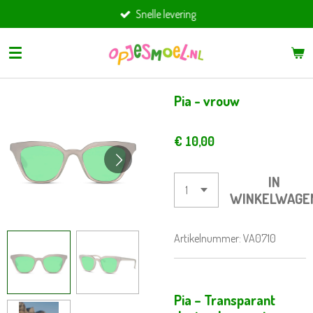
Snelle levering
Ga
direct
naar
de
hoofdinhoud
Pia - vrouw
€ 10,00
IN
WINKELWAGE
Artikelnummer:
VA0710
Pia – Transparant