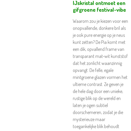
IJskristal ontmoet een
gifgroene festival-vibe
Waarom zou je kiezen voor een
onopvallende, donkere bril als
je ook pure energie op je neus
kunt zetten? De Pia komt met
een dik, opvallend frame van
transparant mat-wit kunststof
dat het zonlicht waanzinnig
opvangt. De felle, egale
mintgroene glazen vormen het
ultieme contrast. Ze geven je
de hele dag door een unieke,
rustige blik op de wereld en
laten je ogen subtiel
doorschemeren, zodat je die
mysterieuze maar
toegankelijke blik behoudt