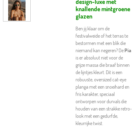
design-luxe met
knallende mintgroene
glazen
Ben jij klaar om de
festivalweide of het terras te
bestormen met een blik die
niemand kan negeren? De
Pia
is er absoluut niet voor de
grijze massa die braaf binnen
de lijntjes kleurt. Dit is een
robuuste, oversized cat-eye
planga met een snoeihard en
fris karakter, speciaal
ontworpen voor durvals die
houden van een strakke retro-
look met een gedurfde,
kleurrijke twist.