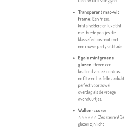
fashion uitstraling geeft.
Transparant mat-wit
frame:
Een frisse,
kristalheldere en luxe tint
met brede pootjes die
klasse feilloos mixt met
een rauwe party-attitude.
Egale mintgroene
glazen:
Geven een
knallend visueel contrast
en filteren het felle zonlicht
perfect voor zowel
overdag als de vroege
avonduurtjes.
Wallen-score:
⭐⭐⭐⭐⭐⭐ (Zes sterren! De
glazen zijn licht