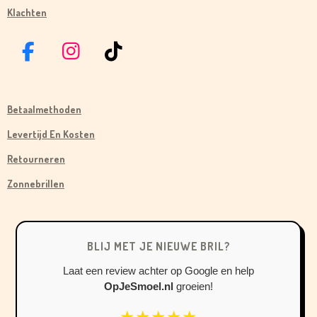
Klachten
F
I
T
A
N
I
C
S
K
Betaalmethoden
E
T
T
B
A
O
Levertijd En Kosten
O
G
K
Retourneren
O
R
Zonnebrillen
K
A
M
BLIJ MET JE NIEUWE BRIL?
Laat een review achter op Google en help
OpJeSmoel.nl
groeien!
★★★★★