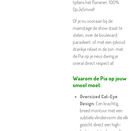
tijdens het flaneren. 100%
OpJeSmoel!
Of je nu vooraan bij de
mainstage de show staat te
stelen, over de boulevard
paradeert, of met een ijskoud
drankje relaxt in de zon: met
de Pia op je neus dwing je
overal direct respect af.
Waarom de Pia op jouw
smoel moet:
Oversized Cat-Eye
Design:
Een krachtig,
breed montuur met een
subtiele vlindervorm die elk
gezicht direct een high-