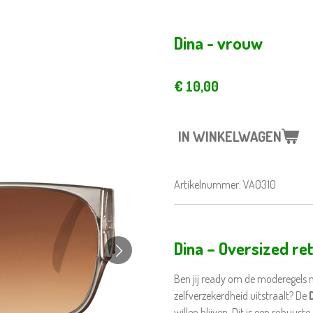
Dina - vrouw
€ 10,00
IN WINKELWAGEN
Artikelnummer:
VA0310
Dina – Oversized re
Ben jij ready om de moderegels n
zelfverzekerdheid uitstraalt? De
willen blijven. Dit is een robuus