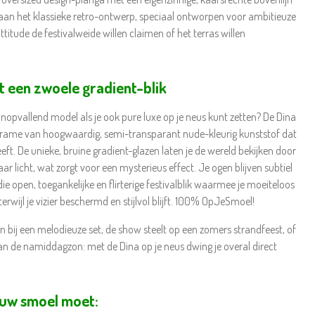
ft aan het klassieke retro-ontwerp, speciaal ontworpen voor ambitieuze
ttitude de festivalweide willen claimen of het terras willen
t een zwoele gradient-blik
opvallend model als je ook pure luxe op je neus kunt zetten? De Dina
frame van hoogwaardig, semi-transparant nude-kleurig kunststof dat
eeft. De unieke, bruine gradient-glazen laten je de wereld bekijken door
r licht, wat zorgt voor een mysterieus effect. Je ogen blijven subtiel
e open, toegankelijke en flirterige festivalblik waarmee je moeiteloos
rwijl je vizier beschermd en stijlvol blijft. 100% OpJeSmoel!
en bij een melodieuze set, de show steelt op een zomers strandfeest, of
an de namiddagzon: met de Dina op je neus dwing je overal direct
ouw smoel moet: