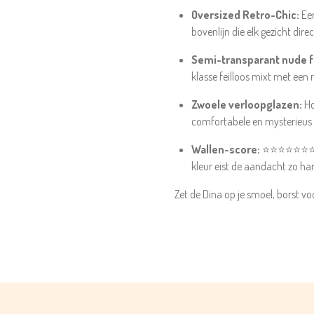
Oversized Retro-Chic:
Een
bovenlijn die elk gezicht dire
Semi-transparant nude 
klasse feilloos mixt met een 
Zwoele verloopglazen:
Ho
comfortabele en mysterieus c
Wallen-score:
⭐⭐⭐⭐⭐⭐⭐ (Ze
kleur eist de aandacht zo har
Zet de Dina op je smoel, borst vo