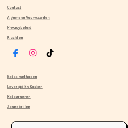
Contact
Algemene Voorwaarden
Privacybeleid
Klachten
F
I
T
A
N
I
C
S
K
Betaalmethoden
E
T
T
B
A
O
Levertijd En Kosten
O
G
K
Retourneren
O
R
Zonnebrillen
K
A
M