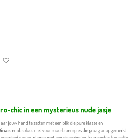
tro-chic in een mysterieus nude jasje
aar jouw hand te zetten met een blik die pure klasse en
Dina
is er absoluut niet voor muurbloempjes die graag onopgemerkt
te, oversized design-planga met een eigenzinnige, kaarsrechte bovenlijn