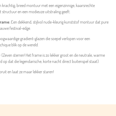
 krachtig, breed montuur met een eigenzinnige, kaarsrechte
ct structuur en een modieuze uitstraling geeft.
frame:
Een dekkend, stijlvol nude-kleurig kunststof montuur dat pure
rauwe festival-edge.
ogwaardige gradient-glazen die soepel verlopen voor een
hique blik op de wereld.
ven sterren! Het frame is zo lekker groot en de neutrale, warme
d op dat die legendarische, korte nacht direct buitenspel staat).
oruit en laat ze maar lekker staren!