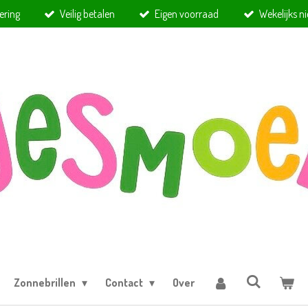
ering
Veilig betalen
Eigen voorraad
Wekelijks n
Zonnebrillen
Contact
Over