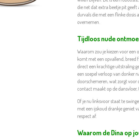
die net dat extra beetje pit gee
durvals die met een flinke dosis a
overnemen.
Tijdloos nude ontmoe
Waarom zou je kiezen voor een on
komt met een opvallend, breed 
direct een krachtige uitstraling g
een soepel verloop van donker naa
doorschemeren, wat zorgt voor di
contact maakt op de dansvloer, te
Of je nu linksvoor staat te swing
met een ijskoud drankje geniet v
respect af.
Waarom de Dina op j