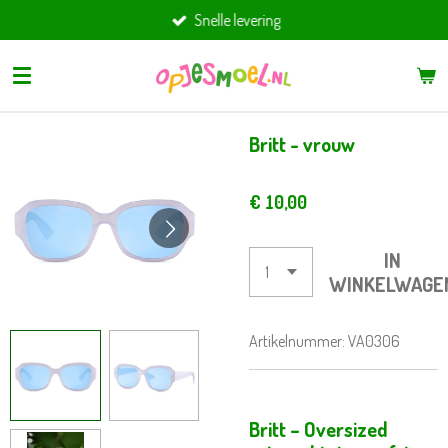
Snelle levering
Ga
direct
naar
de
hoofdinhoud
Britt - vrouw
€ 10,00
IN
WINKELWAGE
Artikelnummer:
VA0306
Britt – Oversized