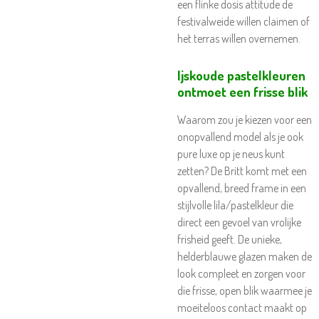
een flinke dosis attitude de
festivalweide willen claimen of
het terras willen overnemen.
Ijskoude pastelkleuren
ontmoet een frisse blik
Waarom zou je kiezen voor een
onopvallend model als je ook
pure luxe op je neus kunt
zetten? De Britt komt met een
opvallend, breed frame in een
stijlvolle lila/pastelkleur die
direct een gevoel van vrolijke
frisheid geeft. De unieke,
helderblauwe glazen maken de
look compleet en zorgen voor
die frisse, open blik waarmee je
moeiteloos contact maakt op