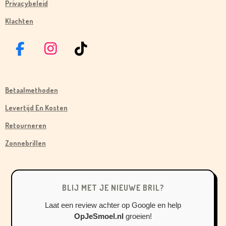
Privacybeleid
Klachten
F
I
T
A
N
I
C
S
K
Betaalmethoden
E
T
T
B
A
O
Levertijd En Kosten
O
G
K
Retourneren
O
R
Zonnebrillen
K
A
M
BLIJ MET JE NIEUWE BRIL?
Laat een review achter op Google en help
OpJeSmoel.nl
groeien!