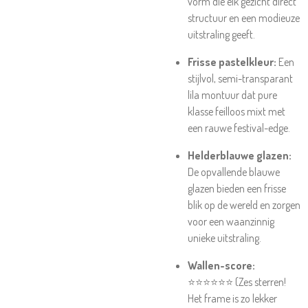
vorm die elk gezicht direct
structuur en een modieuze
uitstraling geeft.
Frisse pastelkleur:
Een
stijlvol, semi-transparant
lila montuur dat pure
klasse feilloos mixt met
een rauwe festival-edge.
Helderblauwe glazen:
De opvallende blauwe
glazen bieden een frisse
blik op de wereld en zorgen
voor een waanzinnig
unieke uitstraling.
Wallen-score:
⭐⭐⭐⭐⭐⭐ (Zes sterren!
Het frame is zo lekker