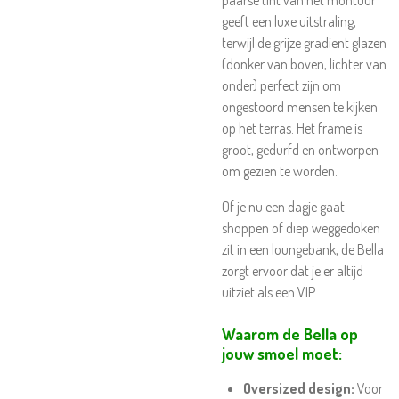
paarse tint van het montuur
geeft een luxe uitstraling,
terwijl de grijze gradient glazen
(donker van boven, lichter van
onder) perfect zijn om
ongestoord mensen te kijken
op het terras. Het frame is
groot, gedurfd en ontworpen
om gezien te worden.
Of je nu een dagje gaat
shoppen of diep weggedoken
zit in een loungebank, de Bella
zorgt ervoor dat je er altijd
uitziet als een VIP.
Waarom de Bella op
jouw smoel moet:
Oversized design:
Voor