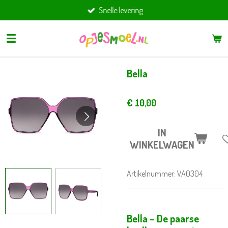
Snelle levering
Ga
direct
naar
de
hoofdinhoud
Bella
€ 10,00
IN
WINKELWAGEN
Artikelnummer:
VA0304
Bella – De paarse