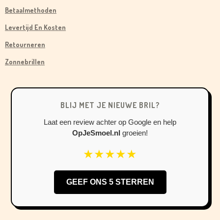
C
S
K
Betaalmethoden
E
T
T
B
A
O
Levertijd En Kosten
O
G
K
Retourneren
O
R
Zonnebrillen
K
A
M
BLIJ MET JE NIEUWE BRIL?
Laat een review achter op Google en help
OpJeSmoel.nl
groeien!
★★★★★
GEEF ONS 5 STERREN