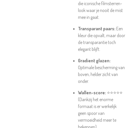
die iconische filmsterren-
look waar je nooit de mist
mee in gaat.
Transparant paars:
Een
kleur die opvalt, maar door
de transparantie toch
elegant blijft.
Gradient glazen:
Optimale bescherming van
boven, helder zicht van
onder.
Wallen-score:
⭐⭐⭐⭐⭐
(Dankzij het enorme
formaat is er werkelijk
geen spoor van
vermoeidheid meer te
bekennen).